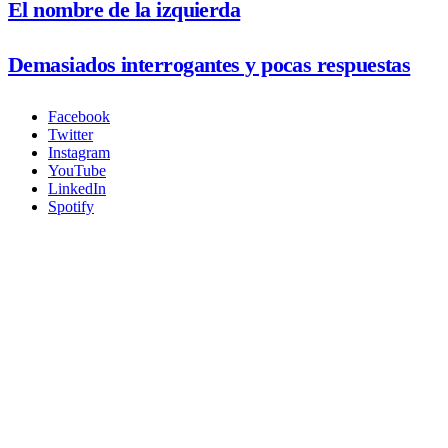
El nombre de la izquierda
Demasiados interrogantes y pocas respuestas
Facebook
Twitter
Instagram
YouTube
LinkedIn
Spotify
La Discrepancia
Revista semanal de opinión comprometida con el pensamiento crítico y la libertad
de expresión.
Cada autor es dueño de sus opiniones. La Discrepancia no se hace responsable de lo
que escriben, esto forma parte de la libertad.