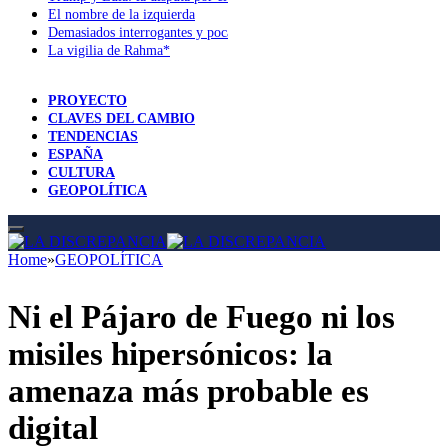
El nombre de la izquierda
Demasiados interrogantes y pocas respuestas
La vigilia de Rahma*
PROYECTO
CLAVES DEL CAMBIO
TENDENCIAS
ESPAÑA
CULTURA
GEOPOLÍTICA
Home
»
GEOPOLÍTICA
Ni el Pájaro de Fuego ni los
misiles hipersónicos: la
amenaza más probable es
digital