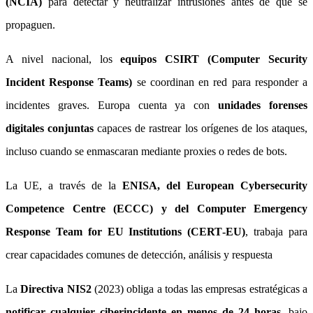
(NCIA)
para detectar y neutralizar intrusiones antes de que se
propaguen.
A nivel nacional, los
equipos CSIRT (Computer Security
Incident Response Teams)
se coordinan en red para responder a
incidentes graves. Europa cuenta ya con
unidades forenses
digitales conjuntas
capaces de rastrear los orígenes de los ataques,
incluso cuando se enmascaran mediante proxies o redes de bots.
La UE, a través de la
ENISA, del European Cybersecurity
Competence Centre (ECCC) y del Computer Emergency
Response Team for EU Institutions (CERT‑EU)
, trabaja para
crear capacidades comunes de detección, análisis y respuesta
La
Directiva NIS2
(2023) obliga a todas las empresas estratégicas a
notificar cualquier ciberincidente en menos de 24 horas
, bajo