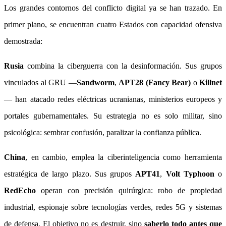
Los grandes contornos del conflicto digital ya se han trazado. En
primer plano, se encuentran cuatro Estados con capacidad ofensiva
demostrada:
Rusia
combina la ciberguerra con la desinformación. Sus grupos
vinculados al GRU —
Sandworm
,
APT28 (Fancy Bear)
o
Killnet
— han atacado redes eléctricas ucranianas, ministerios europeos y
portales gubernamentales. Su estrategia no es solo militar, sino
psicológica: sembrar confusión, paralizar la confianza pública.
China
, en cambio, emplea la ciberinteligencia como herramienta
estratégica de largo plazo. Sus grupos
APT41
,
Volt Typhoon
o
RedEcho
operan con precisión quirúrgica: robo de propiedad
industrial, espionaje sobre tecnologías verdes, redes 5G y sistemas
de defensa. El objetivo no es destruir, sino
saberlo todo antes que