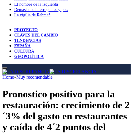
El nombre de la izquierda
Demasiados interrogantes y pocas respuestas
La vigilia de Rahma*
PROYECTO
CLAVES DEL CAMBIO
TENDENCIAS
ESPAÑA
CULTURA
GEOPOLÍTICA
Home
»
Muy recomendable
Pronostico positivo para la
restauración: crecimiento de 2
´3% del gasto en restaurantes
y caída de 4´2 puntos del