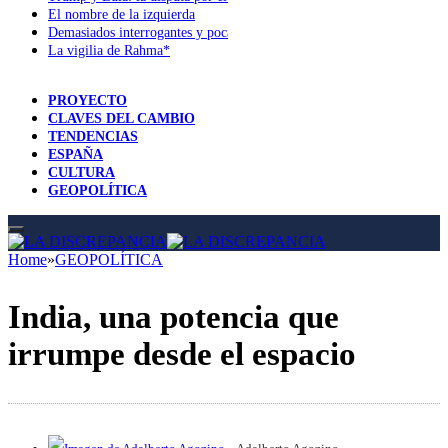
El nombre de la izquierda
Demasiados interrogantes y pocas respuestas
La vigilia de Rahma*
PROYECTO
CLAVES DEL CAMBIO
TENDENCIAS
ESPAÑA
CULTURA
GEOPOLÍTICA
Home
»
GEOPOLÍTICA
India, una potencia que
irrumpe desde el espacio