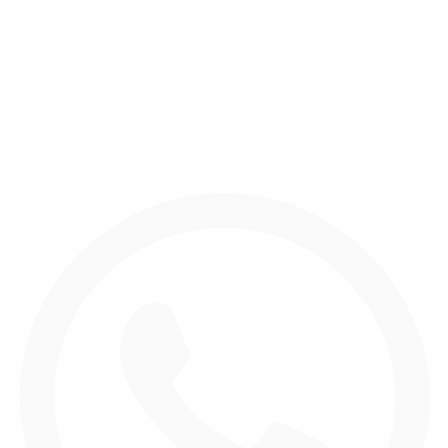
Cultura
Las claves del cambio
Contacta con nosotros
Únete a nuestro canal de WhatsApp.